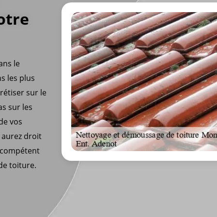
otre
ans le
s les plus
étiser sur le
as sur les
 de vos
 aurez droit
s compétent
e toiture.