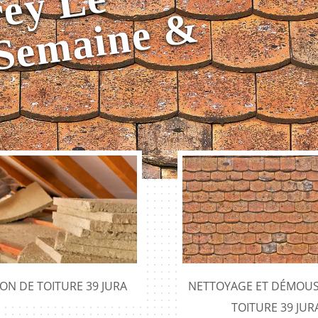
e
o
&
ION DE TOITURE 39 JURA
NETTOYAGE ET DÉMOUS
TOITURE 39 JUR