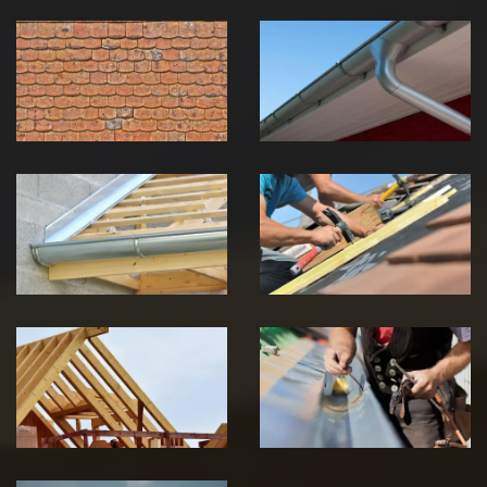
Nettoyage et
Nettoyage et
démoussage de
pose de
toiture 39
gouttière 39
Jura
Jura
Pose de
Réparation de
Chéneau 39
toiture 39
Jura
Jura
Traitement de
Travaux de
charpente 39
zinguerie 39
Jura
Jura