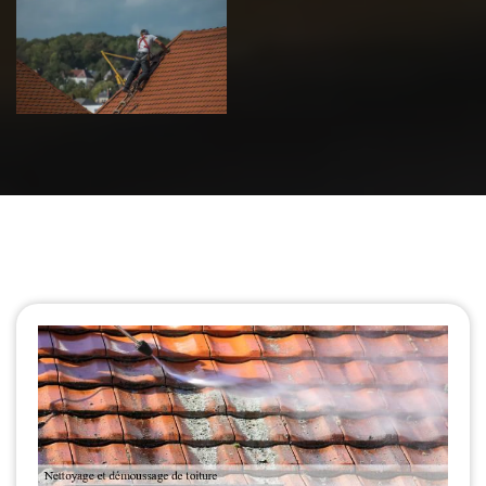
Urgence fuite
de toiture 39
Jura