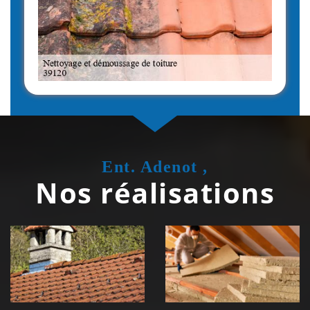
Ent. Adenot ,
Nos réalisations
Couvreur
Isolation de
zingueur 39
toiture 39
Jura
Jura