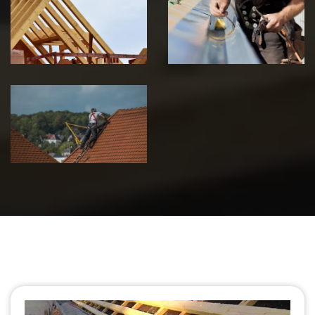
charpente 39
zinguerie 39
Jura
Jura
Urgence fuite
de toiture 39
Jura