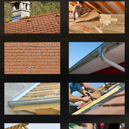
Couvreur
Isolation de
zingueur 39
toiture 39
Jura
Jura
Nettoyage et
Nettoyage et
démoussage de
pose de
toiture 39
gouttière 39
Jura
Jura
Pose de
Réparation de
Chéneau 39
toiture 39
Jura
Jura
Traitement de
Travaux de