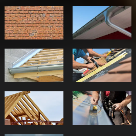
Nettoyage et
Nettoyage et
démoussage de
pose de
toiture 39
gouttière 39
Jura
Jura
Pose de
Réparation de
Chéneau 39
toiture 39
Jura
Jura
Traitement de
Travaux de
charpente 39
zinguerie 39
Jura
Jura