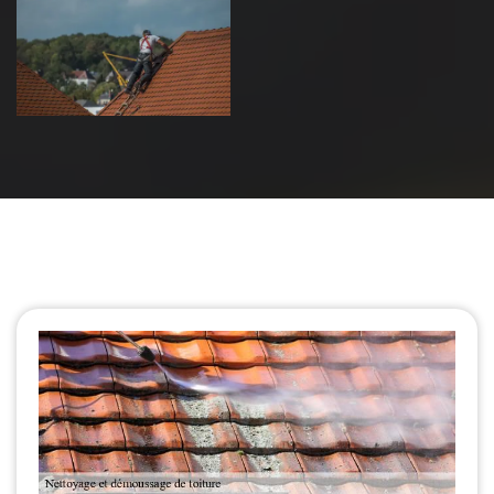
Urgence fuite
de toiture 39
Jura