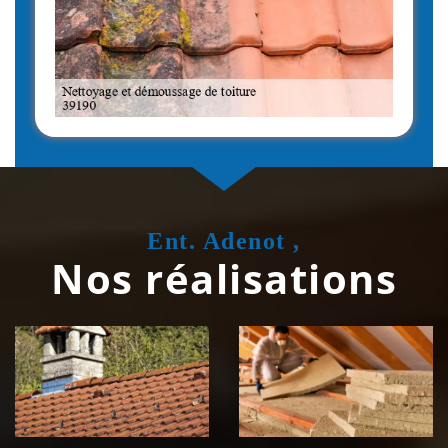
Ent. Adenot ,
Nos réalisations
Couvreur
Isolation de
zingueur 39
toiture 39
Jura
Jura