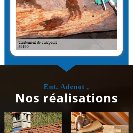
Ent. Adenot ,
Nos réalisations
Couvreur
Isolation de
zingueur 39
toiture 39
Jura
Jura