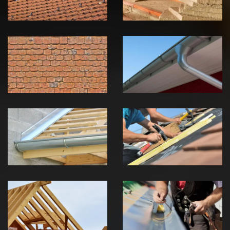
Nettoyage et
Nettoyage et
démoussage de
pose de
toiture 39
gouttière 39
Jura
Jura
Pose de
Réparation de
Chéneau 39
toiture 39
Jura
Jura
Traitement de
Travaux de
charpente 39
zinguerie 39
Jura
Jura