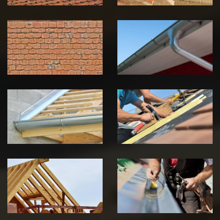
Nettoyage et
Nettoyage et
démoussage de
pose de
toiture 39
gouttière 39
Jura
Jura
Pose de
Réparation de
Chéneau 39
toiture 39
Jura
Jura
Traitement de
Travaux de
charpente 39
zinguerie 39
Jura
Jura