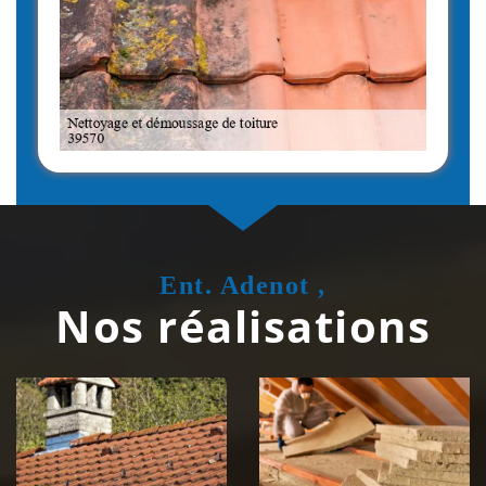
Ent. Adenot ,
Nos réalisations
Couvreur
Isolation de
zingueur 39
toiture 39
Jura
Jura