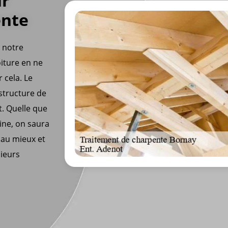
ur
ente
z notre
oiture en ne
 cela. Le
 structure de
t. Quelle que
ine, on saura
 au mieux et
ieurs