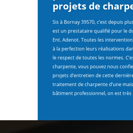
projets de charp
Sis à Bornay 39570, c’est depuis plu
est un prestataire qualifié pour le 
Ent. Adenot. Toutes les intervention
à la perfection leurs réalisations dan
le respect de toutes les normes. C’e
charpente, vous pouvez nous confier
projets d’entretien de cette dernièr
traitement de charpente d’une mais
bâtiment professionnel, on est très