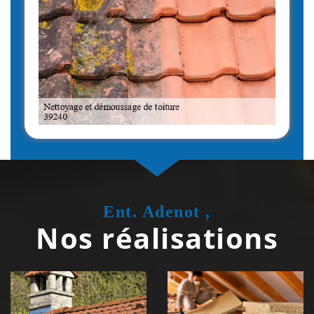
Ent. Adenot ,
Nos réalisations
Couvreur
Isolation de
zingueur 39
toiture 39