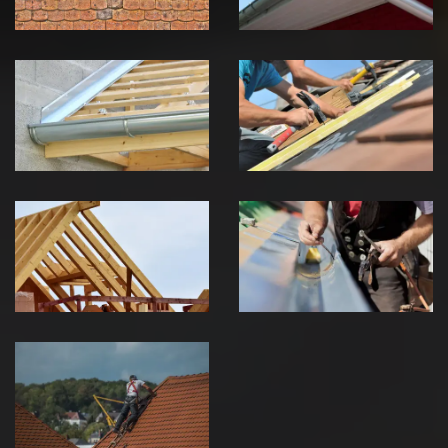
Pose de
Réparation de
Chéneau 39
toiture 39
Jura
Jura
Traitement de
Travaux de
charpente 39
zinguerie 39
Jura
Jura
Urgence fuite
de toiture 39
Jura