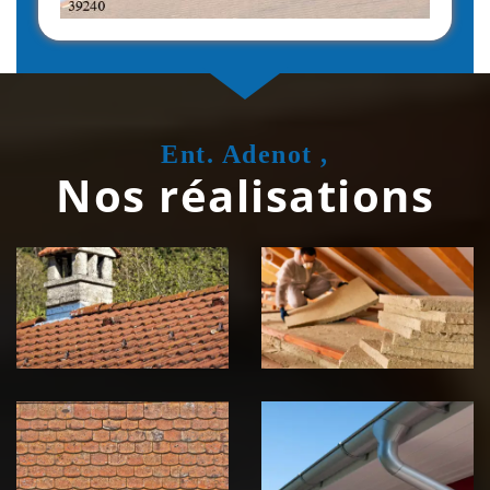
Ent. Adenot ,
Nos réalisations
Couvreur
Isolation de
zingueur 39
toiture 39
Jura
Jura
Nettoyage et
Nettoyage et
démoussage de
pose de
toiture 39
gouttière 39
Jura
Jura