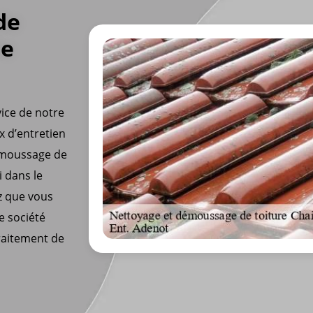
de
le
vice de notre
x d’entretien
démoussage de
i dans le
ez que vous
re société
traitement de