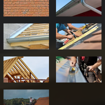
Jura
Jura
Pose de
Réparation de
Chéneau 39
toiture 39
Jura
Jura
Traitement de
Travaux de
charpente 39
zinguerie 39
Jura
Jura
Urgence fuite
de toiture 39