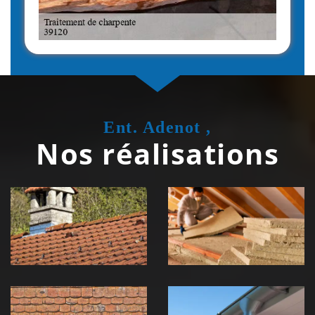
Ent. Adenot ,
Nos réalisations
Couvreur
Isolation de
zingueur 39
toiture 39
Jura
Jura
Nettoyage et
Nettoyage et
démoussage de
pose de
toiture 39
gouttière 39