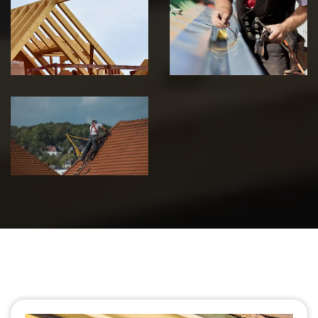
Traitement de
Travaux de
charpente 39
zinguerie 39
Jura
Jura
Urgence fuite
de toiture 39
Jura