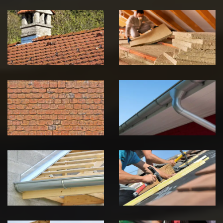
Couvreur
Isolation de
zingueur 39
toiture 39
Jura
Jura
Nettoyage et
Nettoyage et
démoussage de
pose de
toiture 39
gouttière 39
Jura
Jura
Pose de
Réparation de
Chéneau 39
toiture 39
Jura
Jura