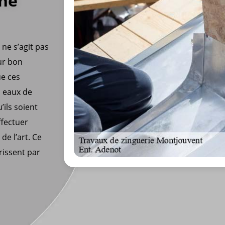
nne
 ne s’agit pas
eur bon
ue ces
s eaux de
’ils soient
ffectuer
de l’art. Ce
prissent par