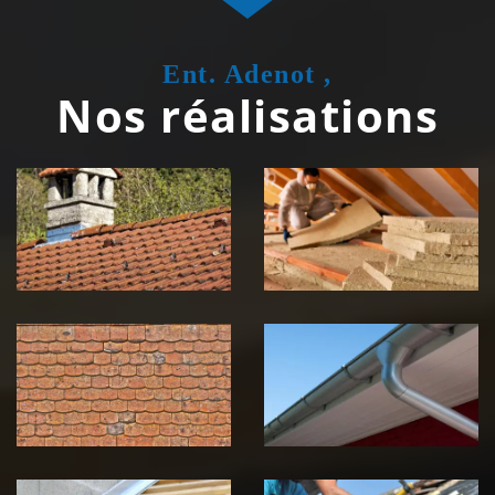
Ent. Adenot ,
Nos réalisations
Couvreur
Isolation de
zingueur 39
toiture 39
Jura
Jura
Nettoyage et
Nettoyage et
démoussage de
pose de
toiture 39
gouttière 39
Jura
Jura
Pose de
Réparation de