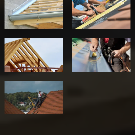
Chéneau 39
toiture 39
Jura
Jura
Traitement de
Travaux de
charpente 39
zinguerie 39
Jura
Jura
Urgence fuite
de toiture 39
Jura