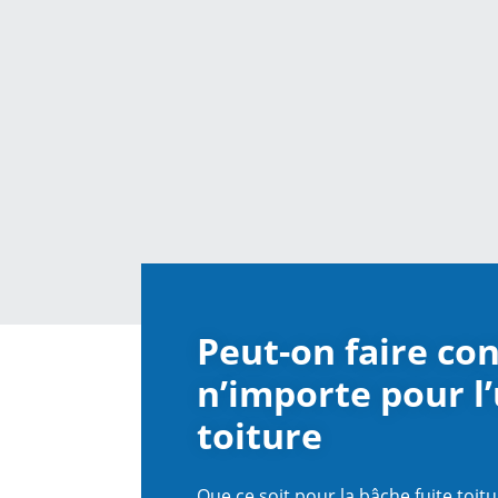
Peut-on faire con
n’importe pour l
toiture
Que ce soit pour la bâche fuite toit