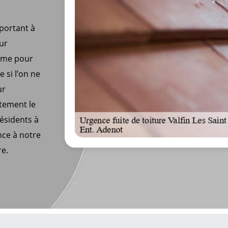
portant à
eur
même pour
e si l’on ne
ur
itement le
résidents à
nce à notre
re.