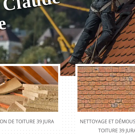
e
e
e
ION DE TOITURE 39 JURA
NETTOYAGE ET DÉMOUS
TOITURE 39 JUR