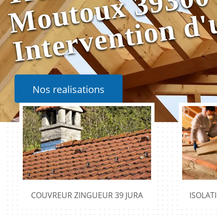
0
Nos realisations
COUVREUR ZINGUEUR 39 JURA
ISOLAT