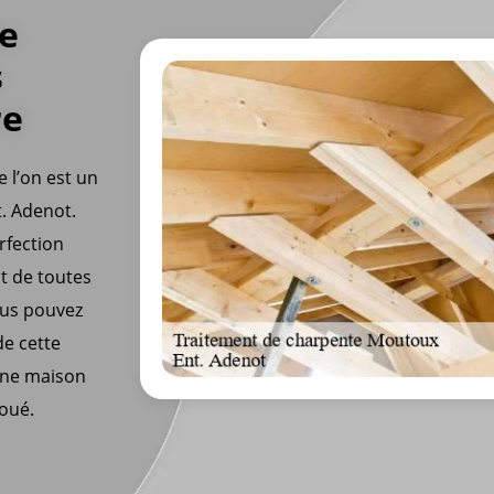
de
s
re
 l’on est un
t. Adenot.
rfection
ct de toutes
ous pouvez
de cette
’une maison
doué.