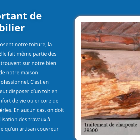
rtant de
ilier
ent notre toiture, la
lle fait même partie des
 trouvent sur notre bien
n de notre maison
ofessionnel. C’est en
peut disposer d’un toit en
nfort de vie ou encore de
éries. En aucun cas, on doit
lisation des travaux à
re qu’un artisan couvreur