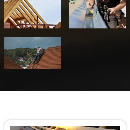
Traitement de
Travaux de
charpente 39
zinguerie 39
Jura
Jura
Urgence fuite
de toiture 39
Jura