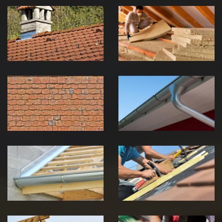
Couvreur
Isolation de
zingueur 39
toiture 39
Jura
Jura
Nettoyage et
Nettoyage et
démoussage de
pose de
toiture 39
gouttière 39
Jura
Jura
Pose de
Réparation de
Chéneau 39
toiture 39
Jura
Jura