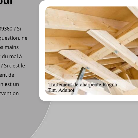
our
9360 ? Si
question, ne
les mains
r du mal à
 Si c’est le
ment de
n est un
ervention