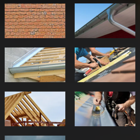
démoussage de
pose de
toiture 39
gouttière 39
Jura
Jura
Pose de
Réparation de
Chéneau 39
toiture 39
Jura
Jura
Traitement de
Travaux de
charpente 39
zinguerie 39
Jura
Jura
Urgence fuite