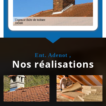
Ent. Adenot ,
Nos réalisations
Couvreur
Isolation de
zingueur 39
toiture 39
Jura
Jura
Nettoyage et
Nettoyage et