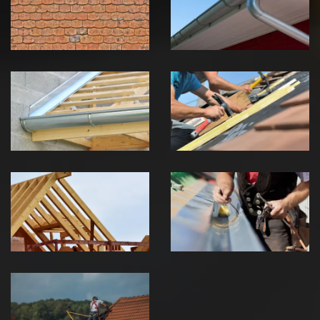
Jura
Jura
Pose de
Réparation de
Chéneau 39
toiture 39
Jura
Jura
Traitement de
Travaux de
charpente 39
zinguerie 39
Jura
Jura
Urgence fuite
de toiture 39