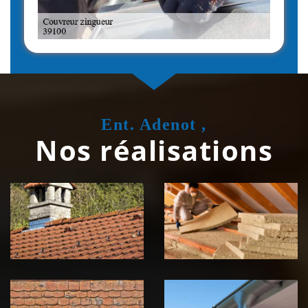
Ent. Adenot ,
Nos réalisations
Couvreur
Isolation de
zingueur 39
toiture 39
Jura
Jura
Nettoyage et
Nettoyage et
démoussage de
pose de
toiture 39
gouttière 39