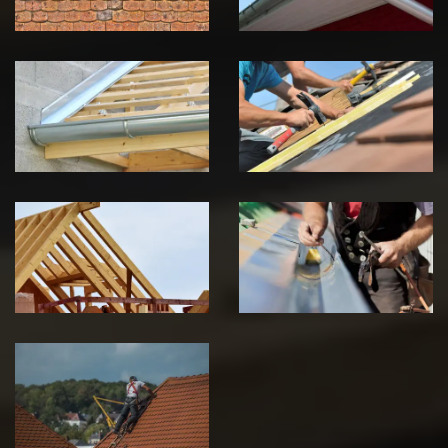
Pose de
Réparation de
Chéneau 39
toiture 39
Jura
Jura
Traitement de
Travaux de
charpente 39
zinguerie 39
Jura
Jura
Urgence fuite
de toiture 39
Jura