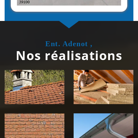
Ent. Adenot ,
Nos réalisations
Couvreur
Isolation de
zingueur 39
toiture 39
Jura
Jura
Nettoyage et
Nettoyage et
démoussage de
pose de
toiture 39
gouttière 39
Jura
Jura