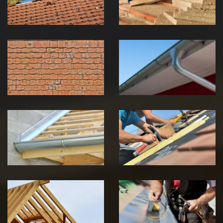
Jura
Jura
Nettoyage et
Nettoyage et
démoussage de
pose de
toiture 39
gouttière 39
Jura
Jura
Pose de
Réparation de
Chéneau 39
toiture 39
Jura
Jura
Traitement de
Travaux de
charpente 39
zinguerie 39
Jura
Jura