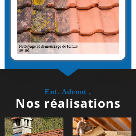
Ent. Adenot ,
Nos réalisations
Couvreur
Isolation de
zingueur 39
toiture 39