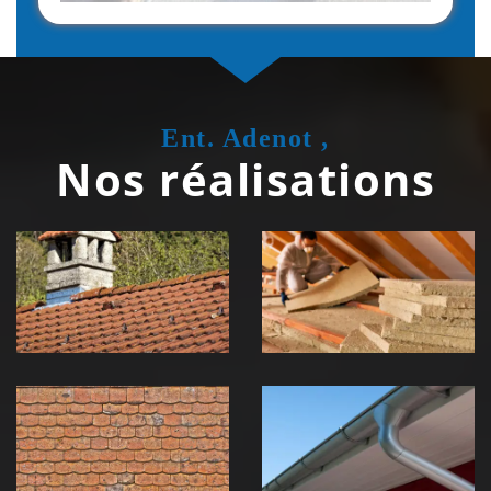
Ent. Adenot ,
Nos réalisations
Couvreur
Isolation de
zingueur 39
toiture 39
Jura
Jura
Nettoyage et
Nettoyage et
démoussage de
pose de
toiture 39
gouttière 39
Jura
Jura