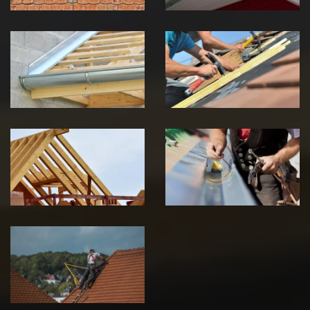
Pose de
Réparation de
Chéneau 39
toiture 39
Jura
Jura
Traitement de
Travaux de
charpente 39
zinguerie 39
Jura
Jura
Urgence fuite
de toiture 39
Jura