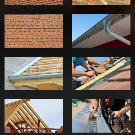
Nettoyage et
Nettoyage et
démoussage de
pose de
toiture 39
gouttière 39
Jura
Jura
Pose de
Réparation de
Chéneau 39
toiture 39
Jura
Jura
Traitement de
Travaux de
charpente 39
zinguerie 39
Jura
Jura