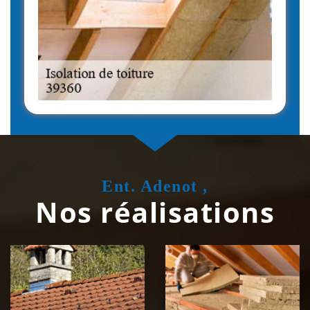
Ent. Adenot ,
Nos réalisations
Couvreur
Isolation de
zingueur 39
toiture 39
Jura
Jura