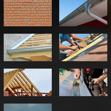
démoussage de
pose de
toiture 39
gouttière 39
Jura
Jura
Pose de
Réparation de
Chéneau 39
toiture 39
Jura
Jura
Traitement de
Travaux de
charpente 39
zinguerie 39
Jura
Jura
Urgence fuite