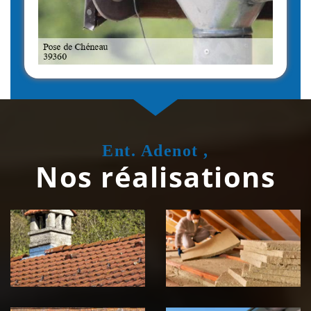
Ent. Adenot ,
Nos réalisations
Couvreur
Isolation de
zingueur 39
toiture 39
Jura
Jura
Nettoyage et
Nettoyage et