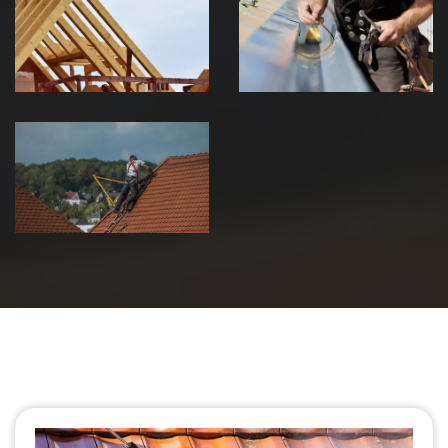
charpente 39
zinguerie 39
Jura
Jura
Urgence fuite
de toiture 39
Jura