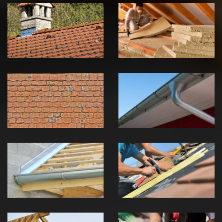
Couvreur
Isolation de
zingueur 39
toiture 39
Jura
Jura
Nettoyage et
Nettoyage et
démoussage de
pose de
toiture 39
gouttière 39
Jura
Jura
Pose de
Réparation de
Chéneau 39
toiture 39
Jura
Jura
Traitement de
Travaux de