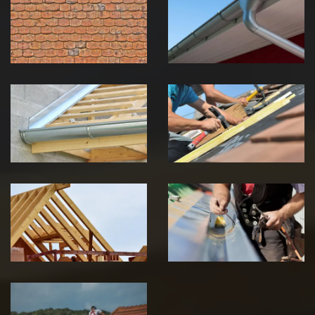
toiture 39
gouttière 39
Jura
Jura
Pose de
Réparation de
Chéneau 39
toiture 39
Jura
Jura
Traitement de
Travaux de
charpente 39
zinguerie 39
Jura
Jura
Urgence fuite
de toiture 39