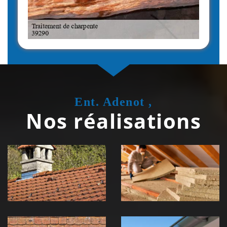
Ent. Adenot ,
Nos réalisations
Couvreur
Isolation de
zingueur 39
toiture 39
Jura
Jura
Nettoyage et
Nettoyage et
démoussage de
pose de