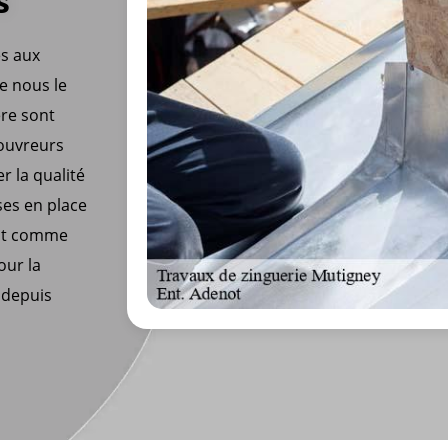
s
es aux
e nous le
ère sont
couvreurs
r la qualité
ses en place
ent comme
our la
 depuis