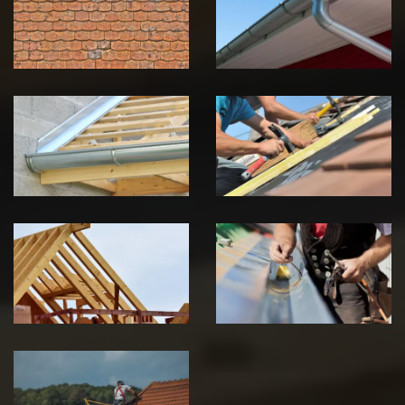
toiture 39
gouttière 39
Jura
Jura
Pose de
Réparation de
Chéneau 39
toiture 39
Jura
Jura
Traitement de
Travaux de
charpente 39
zinguerie 39
Jura
Jura
Urgence fuite
de toiture 39