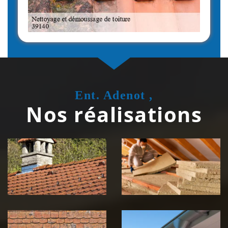
Ent. Adenot ,
Nos réalisations
Couvreur
Isolation de
zingueur 39
toiture 39
Jura
Jura
Nettoyage et
Nettoyage et
démoussage de
pose de