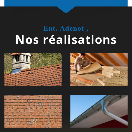
Ent. Adenot ,
Nos réalisations
Couvreur
Isolation de
zingueur 39
toiture 39
Jura
Jura
Nettoyage et
Nettoyage et
démoussage de
pose de
toiture 39
gouttière 39
Jura
Jura