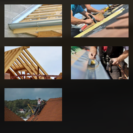
Pose de
Réparation de
Chéneau 39
toiture 39
Jura
Jura
Traitement de
Travaux de
charpente 39
zinguerie 39
Jura
Jura
Urgence fuite
de toiture 39
Jura