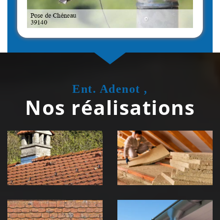
Ent. Adenot ,
Nos réalisations
Couvreur
Isolation de
zingueur 39
toiture 39
Jura
Jura
Nettoyage et
Nettoyage et
démoussage de
pose de
toiture 39
gouttière 39