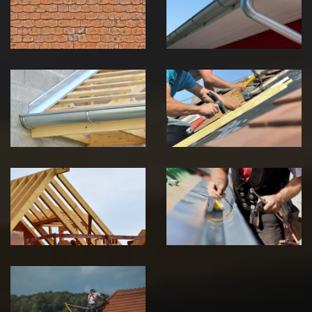
Jura
Jura
Pose de
Réparation de
Chéneau 39
toiture 39
Jura
Jura
Traitement de
Travaux de
charpente 39
zinguerie 39
Jura
Jura
Urgence fuite
de toiture 39