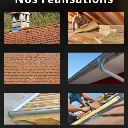
Couvreur
Isolation de
zingueur 39
toiture 39
Jura
Jura
Nettoyage et
Nettoyage et
démoussage de
pose de
toiture 39
gouttière 39
Jura
Jura
Pose de
Réparation de
Chéneau 39
toiture 39
Jura
Jura