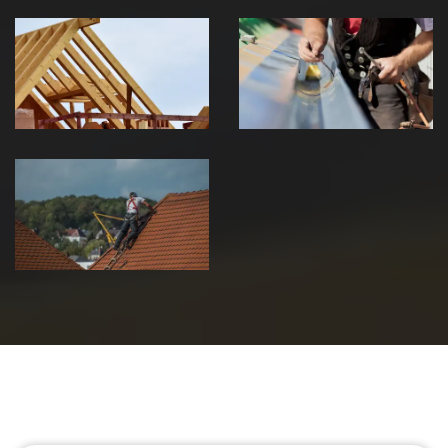
Traitement de
Travaux de
charpente 39
zinguerie 39
Jura
Jura
Urgence fuite
de toiture 39
Jura