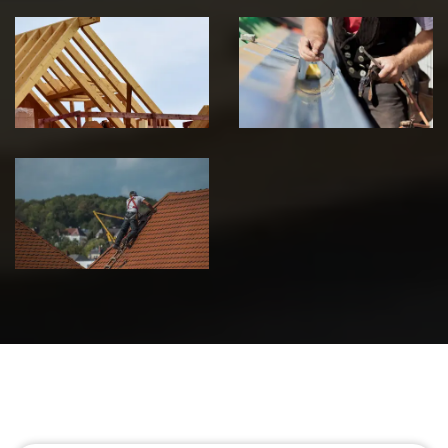
Traitement de
Travaux de
charpente 39
zinguerie 39
Jura
Jura
Urgence fuite
de toiture 39
Jura