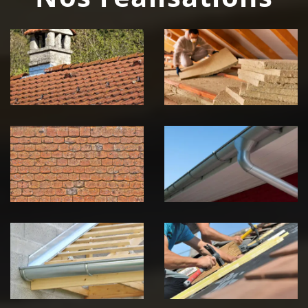
Couvreur
Isolation de
zingueur 39
toiture 39
Jura
Jura
Nettoyage et
Nettoyage et
démoussage de
pose de
toiture 39
gouttière 39
Jura
Jura
Pose de
Réparation de
Chéneau 39
toiture 39
Jura
Jura