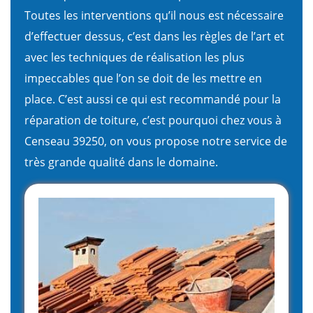
Toutes les interventions qu’il nous est nécessaire
d’effectuer dessus, c’est dans les règles de l’art et
avec les techniques de réalisation les plus
impeccables que l’on se doit de les mettre en
place. C’est aussi ce qui est recommandé pour la
réparation de toiture, c’est pourquoi chez vous à
Censeau 39250, on vous propose notre service de
très grande qualité dans le domaine.