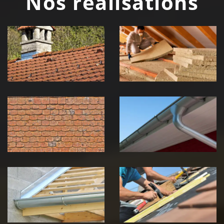
Nos réalisations
Couvreur
Isolation de
zingueur 39
toiture 39
Jura
Jura
Nettoyage et
Nettoyage et
démoussage de
pose de
toiture 39
gouttière 39
Jura
Jura
Pose de
Réparation de
Chéneau 39
toiture 39
Jura
Jura