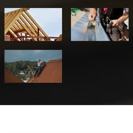
Traitement de
Travaux de
charpente 39
zinguerie 39
Jura
Jura
Urgence fuite
de toiture 39
Jura