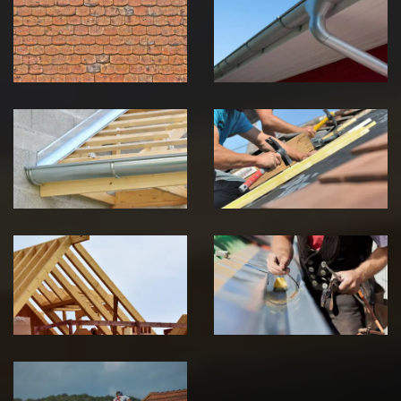
toiture 39
gouttière 39
Jura
Jura
Pose de
Réparation de
Chéneau 39
toiture 39
Jura
Jura
Traitement de
Travaux de
charpente 39
zinguerie 39
Jura
Jura
Urgence fuite
de toiture 39