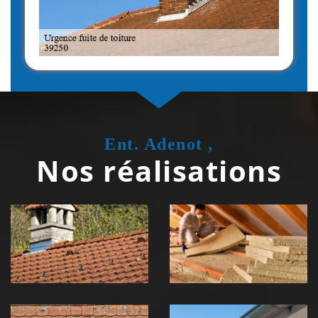
Ent. Adenot ,
Nos réalisations
Couvreur
Isolation de
zingueur 39
toiture 39
Jura
Jura
Nettoyage et
Nettoyage et
démoussage de
pose de